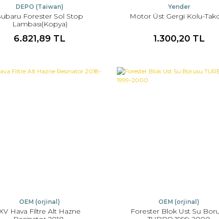
DEPO (Taiwan)
Yender
Subaru Forester Sol Stop
Motor Üst Gergi Kolu-Tak
Lambası(Kopya)
6.821,89 TL
1.300,20 TL
OEM (orjinal)
OEM (orjinal)
XV Hava Filtre Alt Hazne
Forester Blok Ust Su Bor
Resinator 2018-
TURBO 1999-2000