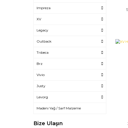
Impreza
XV
Legacy
Outback
Trıbeca
Brz
Vivio
Justy
Levorg
Madeni Yağ / Sarf Malzeme
Bize Ulaşın