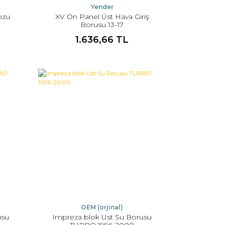
Yender
ozu
XV Ön Panel Üst Hava Giriş
Borusu 13-17
1.636,66 TL
OEM (orjinal)
usu
Impreza blok Ust Su Borusu
TURBO 1996-2000