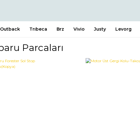
Outback
Trıbeca
Brz
Vivio
Justy
Levorg
baru Parcaları