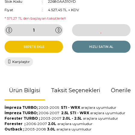
Stok Kodu
22680AA310YD
Fiyat
4.527,45 TL + KDV
* 571,27 TL den başlayan taksitlerle!!
SEPETE EKLE
HIZLI SATIN AL
Karşılaştır
Ürün Bilgisi
Taksit Seçenekleri
Önerileri
İmpreza TURBO;
2003-2005
STI - WRX
araçlara uyumludur
İmpreza TURBO;
2006-2007
2.5L
STI - WRX
araçlara uyumludur
Forester TURBO ;
2003-2007
2.0L - 2.5L
araçlara uyumludur
Forester ;
2006-2007
2.0L
araçlara uyumludur
Outback ;
2003-2008
3.0L
araçlara uyumludur