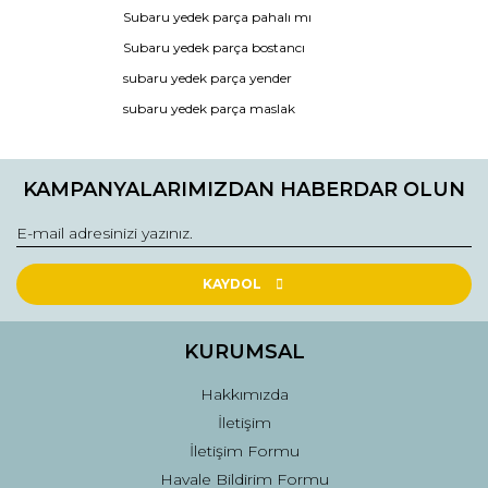
Subaru yedek parça pahalı mı
Ürün resmi kalitesiz, bozuk veya görüntülenemiyor.
Subaru yedek parça bostancı
Ürün açıklamasında eksik bilgiler bulunuyor.
subaru yedek parça yender
Ürün bilgilerinde hatalar bulunuyor.
subaru yedek parça maslak
Ürün fiyatı diğer sitelerden daha pahalı.
Bu ürüne benzer farklı alternatifler olmalı.
KAMPANYALARIMIZDAN HABERDAR OLUN
KAYDOL
Gönder
KURUMSAL
Hakkımızda
İletişim
İletişim Formu
Havale Bildirim Formu