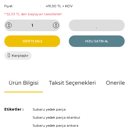
Fiyat
419,50 TL + KDV
* 52,93 TL den başlayan taksitlerle!!
SEPETE EKLE
HIZLI SATIN AL
Karşılaştır
Ürün Bilgisi
Taksit Seçenekleri
Önerileri
Bu ürünün fiyat bilgisi, resim, ürün açıklamalarında ve diğer
Etiketler :
Subaru yedek parça
konularda yetersiz gördüğünüz noktaları öneri formunu
Subaru yedek parça istanbul
kullanarak tarafımıza iletebilirsiniz.
Görüş ve önerileriniz için teşekkür ederiz.
Subaru yedek parça ankara