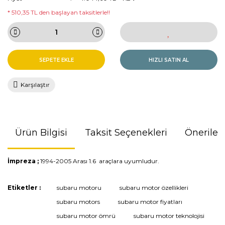
* 510,35 TL den başlayan taksitlerle!!
SEPETE EKLE
HIZLI SATIN AL
Karşılaştır
Ürün Bilgisi
Taksit Seçenekleri
Önerileri
İmpreza ;
1994-2005 Arası 1.6 araçlara uyumludur.
Bu ürünün fiyat bilgisi, resim, ürün açıklamalarında ve diğer
Etiketler :
subaru motoru
subaru motor özellikleri
konularda yetersiz gördüğünüz noktaları öneri formunu
subaru motors
subaru motor fiyatları
kullanarak tarafımıza iletebilirsiniz.
Görüş ve önerileriniz için teşekkür ederiz.
subaru motor ömrü
subaru motor teknolojisi