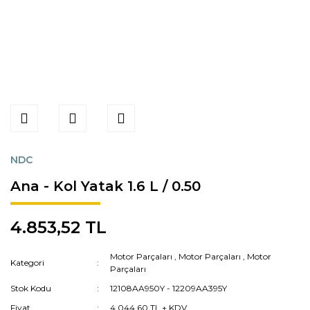
NDC
Ana - Kol Yatak 1.6 L / 0.50
4.853,52 TL
Motor Parçaları
,
Motor Parçaları
,
Motor
Kategori
Parçaları
Stok Kodu
12108AA950Y - 12209AA395Y
Fiyat
4.044,60 TL + KDV