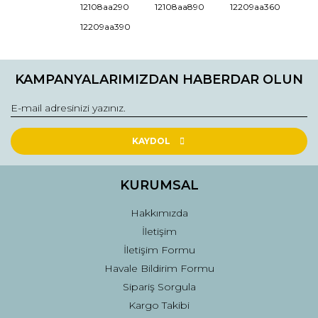
12108aa290
12108aa890
12209aa360
Ürün resmi kalitesiz, bozuk veya görüntülenemiyor.
12209aa390
Ürün açıklamasında eksik bilgiler bulunuyor.
Ürün bilgilerinde hatalar bulunuyor.
KAMPANYALARIMIZDAN HABERDAR OLUN
Ürün fiyatı diğer sitelerden daha pahalı.
Bu ürüne benzer farklı alternatifler olmalı.
KAYDOL
KURUMSAL
Gönder
Hakkımızda
İletişim
İletişim Formu
Havale Bildirim Formu
Sipariş Sorgula
Kargo Takibi