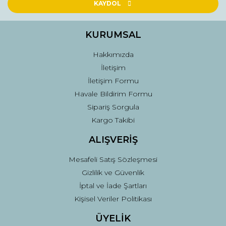
Ürün açıklamasında eksik bilgiler bulunuyor.
KAYDOL
Ürün bilgilerinde hatalar bulunuyor.
Ürün fiyatı diğer sitelerden daha pahalı.
KURUMSAL
Bu ürüne benzer farklı alternatifler olmalı.
Hakkımızda
İletişim
İletişim Formu
Havale Bildirim Formu
Sipariş Sorgula
Gönder
Kargo Takibi
ALIŞVERİŞ
Mesafeli Satış Sözleşmesi
Gizlilik ve Güvenlik
İptal ve İade Şartları
Kişisel Veriler Politikası
ÜYELİK