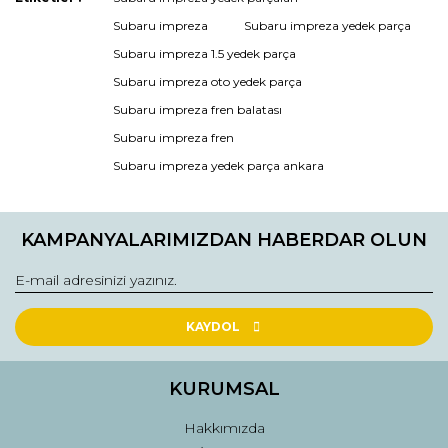
konularda yetersiz gördüğünüz noktaları öneri formunu
Subaru impreza
Subaru impreza yedek parça
kullanarak tarafımıza iletebilirsiniz.
Görüş ve önerileriniz için teşekkür ederiz.
Subaru impreza 1.5 yedek parça
Subaru impreza oto yedek parça
Ürün resmi kalitesiz, bozuk veya görüntülenemiyor.
Subaru impreza fren balatası
Ürün açıklamasında eksik bilgiler bulunuyor.
Subaru impreza fren
Ürün bilgilerinde hatalar bulunuyor.
Subaru impreza yedek parça ankara
Ürün fiyatı diğer sitelerden daha pahalı.
Bu ürüne benzer farklı alternatifler olmalı.
KAMPANYALARIMIZDAN HABERDAR OLUN
KAYDOL
Gönder
KURUMSAL
Hakkımızda