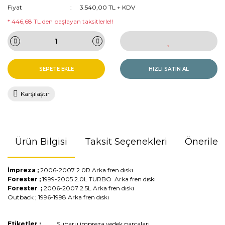
Fiyat
3.540,00 TL + KDV
* 446,68 TL den başlayan taksitlerle!!
SEPETE EKLE
HIZLI SATIN AL
Karşılaştır
Ürün Bilgisi
Taksit Seçenekleri
Önerileri
İmpreza ;
2006-2007 2.0R Arka fren dıskı
Forester ;
1999-2005 2.0L TURBO Arka fren dıskı
Forester ;
2006-2007 2.5L Arka fren dıskı
Outback ; 1996-1998 Arka fren dıskı
Bu ürünün fiyat bilgisi, resim, ürün açıklamalarında ve diğer
Etiketler :
Subaru impreza yedek parçaları