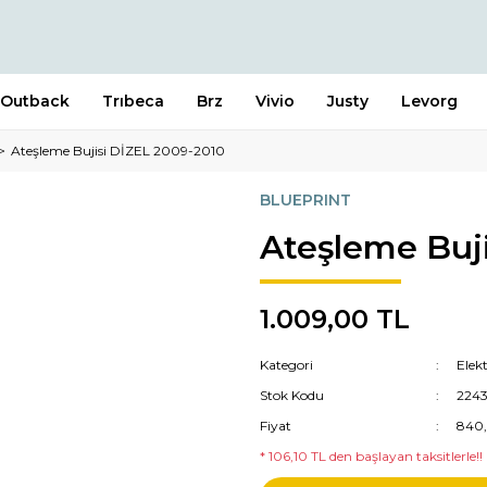
Outback
Trıbeca
Brz
Vivio
Justy
Levorg
Ateşleme Bujisi DİZEL 2009-2010
BLUEPRINT
Ateşleme Buj
1.009,00 TL
Kategori
Elek
Stok Kodu
224
Fiyat
840,
* 106,10 TL den başlayan taksitlerle!!