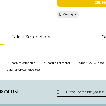
GELİN
Karşılaştır
Taksit Seçenekleri
Ön
da ve diğer konularda yetersiz gördüğünüz noktaları öneri formunu kullana
Subaru forester dizel
subaru dizel motor
subaru 22439aa00
subaru forester dizel test
r.
R OLUN