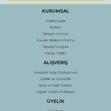
Ürün bilgilerinde hatalar bulunuyor.
Ürün fiyatı diğer sitelerden daha pahalı.
KURUMSAL
Bu ürüne benzer farklı alternatifler olmalı.
Hakkımızda
İletişim
İletişim Formu
Havale Bildirim Formu
Sipariş Sorgula
Gönder
Kargo Takibi
ALIŞVERİŞ
Mesafeli Satış Sözleşmesi
Gizlilik ve Güvenlik
İptal ve İade Şartları
Kişisel Veriler Politikası
ÜYELİK