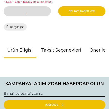
* 33,17 TL den başlayan taksitlerle!!
GELİNCE HABER VER
Karşılaştır
Ürün Bilgisi
Taksit Seçenekleri
Önerileri
Bu ürünün fiyat bilgisi, resim, ürün açıklamalarında ve diğer
konularda yetersiz gördüğünüz noktaları öneri formunu
kullanarak tarafımıza iletebilirsiniz.
KAMPANYALARIMIZDAN HABERDAR OLUN
Görüş ve önerileriniz için teşekkür ederiz.
Ürün resmi kalitesiz, bozuk veya görüntülenemiyor.
Ürün açıklamasında eksik bilgiler bulunuyor.
KAYDOL