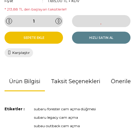
Fiyat
1.695,00 TL + KDV
* 213,88 TL den başlayan taksitlerle!!
SEPETE EKLE
HIZLI SATIN AL
Karşılaştır
Ürün Bilgisi
Taksit Seçenekleri
Önerileri
Bu ürünün fiyat bilgisi, resim, ürün açıklamalarında ve diğer
Etiketler :
subaru forester cam açma düğmesi
konularda yetersiz gördüğünüz noktaları öneri formunu
subaru legacy cam açma
kullanarak tarafımıza iletebilirsiniz.
Görüş ve önerileriniz için teşekkür ederiz.
subau outback cam açma