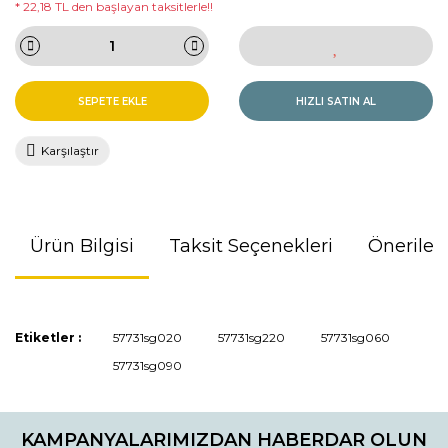
* 22,18 TL den başlayan taksitlerle!!
SEPETE EKLE
HIZLI SATIN AL
Karşılaştır
Ürün Bilgisi
Taksit Seçenekleri
Önerileri
Bu ürünün fiyat bilgisi, resim, ürün açıklamalarında ve diğer
Etiketler :
57731sg020
57731sg220
57731sg060
konularda yetersiz gördüğünüz noktaları öneri formunu
57731sg090
kullanarak tarafımıza iletebilirsiniz.
Görüş ve önerileriniz için teşekkür ederiz.
KAMPANYALARIMIZDAN HABERDAR OLUN
Ürün resmi kalitesiz, bozuk veya görüntülenemiyor.