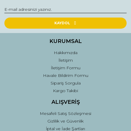
Ürün açıklamasında eksik bilgiler bulunuyor.
Ürün bilgilerinde hatalar bulunuyor.
Ürün fiyatı diğer sitelerden daha pahalı.
KAYDOL
Bu ürüne benzer farklı alternatifler olmalı.
KURUMSAL
Hakkımızda
İletişim
İletişim Formu
Gönder
Havale Bildirim Formu
Sipariş Sorgula
Kargo Takibi
ALIŞVERİŞ
Mesafeli Satış Sözleşmesi
Gizlilik ve Güvenlik
İptal ve İade Şartları