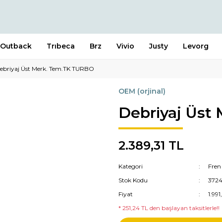
Outback
Trıbeca
Brz
Vivio
Justy
Levorg
ebriyaj Üst Merk. Tem.TK TURBO
OEM (orjinal)
Debriyaj Üst
2.389,31 TL
Kategori
Fren
Stok Kodu
372
Fiyat
1.99
* 251,24 TL den başlayan taksitlerle!!