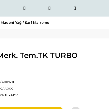
Madeni Yağ / Sarf Malzeme
 Merk. Tem.TK TURBO
 / Debriyaj
40AA000
1,09 TL + KDV