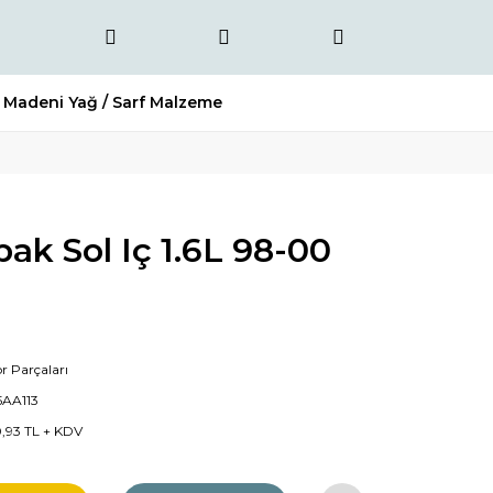
Madeni Yağ / Sarf Malzeme
pak Sol Iç 1.6L 98-00
r Parçaları
5AA113
0,93 TL + KDV