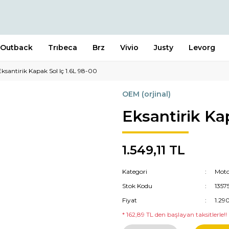
Outback
Trıbeca
Brz
Vivio
Justy
Levorg
Eksantirik Kapak Sol Iç 1.6L 98-00
OEM (orjinal)
Eksantirik Ka
1.549,11 TL
Kategori
Moto
Stok Kodu
1357
Fiyat
1.29
* 162,89 TL den başlayan taksitlerle!!