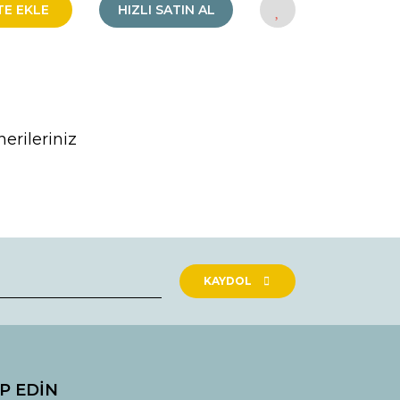
TE EKLE
HIZLI SATIN AL
erileriniz
rak tarafımıza iletebilirsiniz.
KAYDOL
İP EDİN