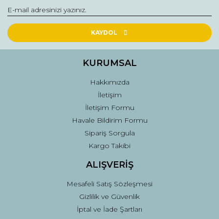
Ürün bilgilerinde hatalar bulunuyor.
Ürün fiyatı diğer sitelerden daha pahalı.
Bu ürüne benzer farklı alternatifler olmalı.
KAYDOL
KURUMSAL
Hakkımızda
İletişim
Gönder
İletişim Formu
Havale Bildirim Formu
Sipariş Sorgula
Kargo Takibi
ALIŞVERİŞ
Mesafeli Satış Sözleşmesi
Gizlilik ve Güvenlik
İptal ve İade Şartları