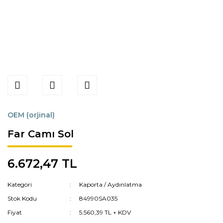
OEM (orjinal)
Far Camı Sol
6.672,47 TL
Kategori
Kaporta / Aydınlatma
Stok Kodu
84990SA035
Fiyat
5.560,39 TL + KDV