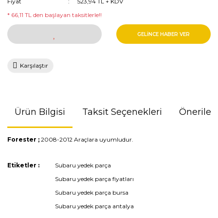
Fiyat
523,94 TL + KDV
* 66,11 TL den başlayan taksitlerle!!
GELİNCE HABER VER
Karşılaştır
Ürün Bilgisi
Taksit Seçenekleri
Önerileri
Forester ;
2008-2012 Araçlara uyumludur.
Bu ürünün fiyat bilgisi, resim, ürün açıklamalarında ve diğer
Etiketler :
Subaru yedek parça
konularda yetersiz gördüğünüz noktaları öneri formunu
Subaru yedek parça fiyatları
kullanarak tarafımıza iletebilirsiniz.
Görüş ve önerileriniz için teşekkür ederiz.
Subaru yedek parça bursa
Subaru yedek parça antalya
Ürün resmi kalitesiz, bozuk veya görüntülenemiyor.