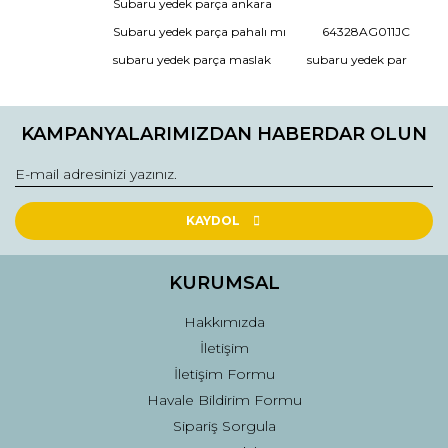
Subaru yedek parça ankara
Ürün açıklamasında eksik bilgiler bulunuyor.
Subaru yedek parça pahalı mı
64328AG011JC
Ürün bilgilerinde hatalar bulunuyor.
subaru yedek parça maslak
subaru yedek par
Ürün fiyatı diğer sitelerden daha pahalı.
Bu ürüne benzer farklı alternatifler olmalı.
KAMPANYALARIMIZDAN HABERDAR OLUN
KAYDOL
Gönder
KURUMSAL
Hakkımızda
İletişim
İletişim Formu
Havale Bildirim Formu
Sipariş Sorgula