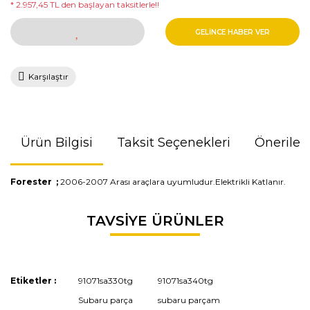
* 2.957,45 TL den başlayan taksitlerle!!
GELİNCE HABER VER
Karşılaştır
Ürün Bilgisi
Taksit Seçenekleri
Önerileri
Forester ;
2006-2007 Arası araçlara uyumludur.Elektrikli Katlanır.
Bu ürünün fiyat bilgisi, resim, ürün açıklamalarında ve diğer
TAVSİYE ÜRÜNLER
konularda yetersiz gördüğünüz noktaları öneri formunu
kullanarak tarafımıza iletebilirsiniz.
Görüş ve önerileriniz için teşekkür ederiz.
Etiketler :
91071sa330tg
91071sa340tg
Ürün resmi kalitesiz, bozuk veya görüntülenemiyor.
Subaru parça
subaru parçam
Ürün açıklamasında eksik bilgiler bulunuyor.