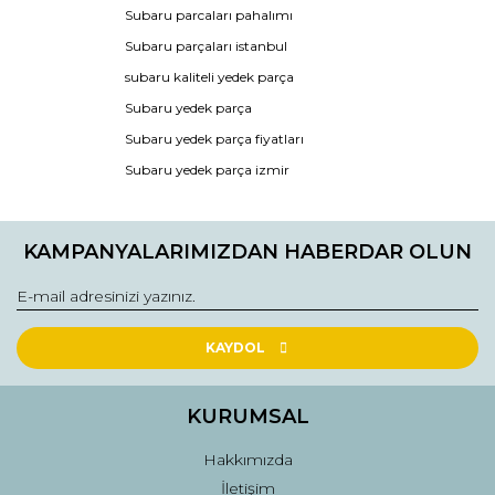
Subaru parcaları pahalımı
Ürün bilgilerinde hatalar bulunuyor.
Subaru parçaları istanbul
Ürün fiyatı diğer sitelerden daha pahalı.
subaru kaliteli yedek parça
Bu ürüne benzer farklı alternatifler olmalı.
Subaru yedek parça
Subaru yedek parça fiyatları
Subaru yedek parça izmir
Gönder
KAMPANYALARIMIZDAN HABERDAR OLUN
KAYDOL
KURUMSAL
Hakkımızda
İletişim