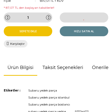
Fiyat
690,01 TL + KDV
* 87,07 TL den başlayan taksitlerle!!
SEPETE EKLE
HIZLI SATIN AL
Karşılaştır
Ürün Bilgisi
Taksit Seçenekleri
Önerileri
Bu ürünün fiyat bilgisi, resim, ürün açıklamalarında ve diğer
Etiketler :
Subaru yedek parça
konularda yetersiz gördüğünüz noktaları öneri formunu
Subaru yedek parça istanbul
kullanarak tarafımıza iletebilirsiniz.
Görüş ve önerileriniz için teşekkür ederiz.
Subaru yedek parça bostancı
subaru yedek parça yedpa
91112sg121