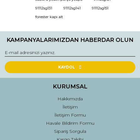
Ürün resmi kalitesiz, bozuk veya görüntülenemiyor.
91112sg131
91112sg141
91112sg151
Ürün açıklamasında eksik bilgiler bulunuyor.
forester kapı alt
Ürün bilgilerinde hatalar bulunuyor.
Ürün fiyatı diğer sitelerden daha pahalı.
KAMPANYALARIMIZDAN HABERDAR OLUN
Bu ürüne benzer farklı alternatifler olmalı.
KAYDOL
Gönder
KURUMSAL
Hakkımızda
İletişim
İletişim Formu
Havale Bildirim Formu
Sipariş Sorgula
Kargo Takibi