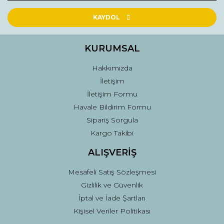
Ürün açıklamasında eksik bilgiler bulunuyor.
Ürün bilgilerinde hatalar bulunuyor.
KAYDOL
Ürün fiyatı diğer sitelerden daha pahalı.
Bu ürüne benzer farklı alternatifler olmalı.
KURUMSAL
Hakkımızda
İletişim
İletişim Formu
Havale Bildirim Formu
Gönder
Sipariş Sorgula
Kargo Takibi
ALIŞVERİŞ
Mesafeli Satış Sözleşmesi
Gizlilik ve Güvenlik
İptal ve İade Şartları
Kişisel Veriler Politikası