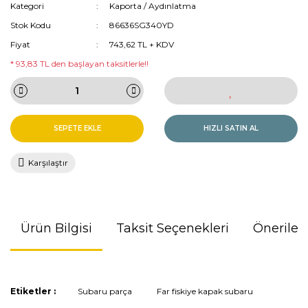
Kategori
Kaporta / Aydınlatma
Stok Kodu
86636SG340YD
Fiyat
743,62 TL + KDV
* 93,83 TL den başlayan taksitlerle!!
SEPETE EKLE
HIZLI SATIN AL
Karşılaştır
Ürün Bilgisi
Taksit Seçenekleri
Önerileri
Bu ürünün fiyat bilgisi, resim, ürün açıklamalarında ve diğer
Etiketler :
Subaru parça
Far fiskiye kapak subaru
konularda yetersiz gördüğünüz noktaları öneri formunu