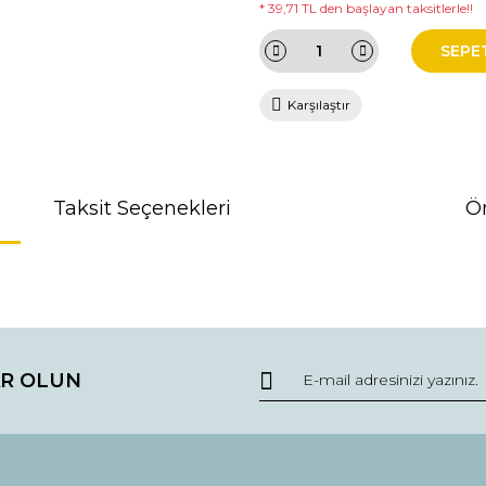
* 39,71 TL den başlayan taksitlerle!!
SEPE
Karşılaştır
Taksit Seçenekleri
Ön
da ve diğer konularda yetersiz gördüğünüz noktaları öneri formunu kullana
R OLUN
r.