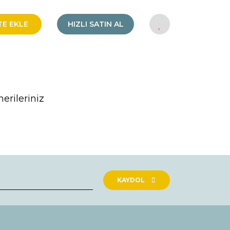
TE EKLE
HIZLI SATIN AL
erileriniz
rak tarafımıza iletebilirsiniz.
KAYDOL