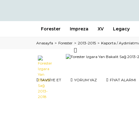
Forester
Impreza
XV
Legacy
Anasayfa
Forester
2013-2015
Kaporta / Aydınlatm
TAVSİYE ET
YORUM YAZ
FİYAT ALARMI