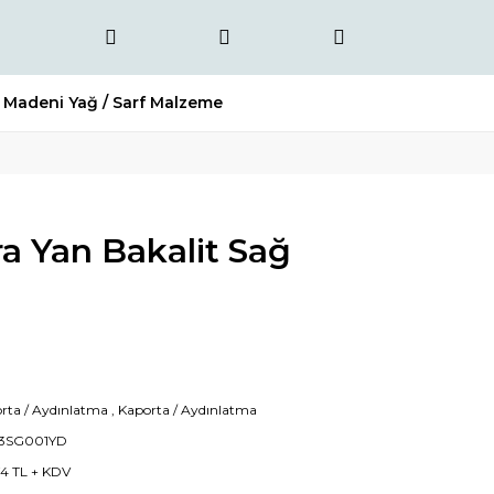
Madeni Yağ / Sarf Malzeme
ra Yan Bakalit Sağ
rta / Aydınlatma
,
Kaporta / Aydınlatma
23SG001YD
74 TL + KDV