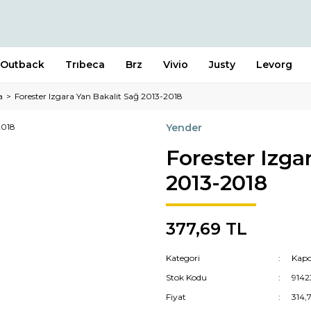
Outback
Trıbeca
Brz
Vivio
Justy
Levorg
a
Forester Izgara Yan Bakalit Sağ 2013-2018
Yender
Forester Izga
2013-2018
377,69 TL
Kategori
Kapo
Stok Kodu
914
Fiyat
314,