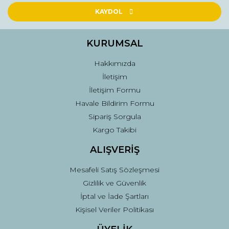
Ürün açıklamasında eksik bilgiler bulunuyor.
KAYDOL
Ürün bilgilerinde hatalar bulunuyor.
Ürün fiyatı diğer sitelerden daha pahalı.
KURUMSAL
Bu ürüne benzer farklı alternatifler olmalı.
Hakkımızda
İletişim
İletişim Formu
Havale Bildirim Formu
Sipariş Sorgula
Gönder
Kargo Takibi
ALIŞVERİŞ
Mesafeli Satış Sözleşmesi
Gizlilik ve Güvenlik
İptal ve İade Şartları
Kişisel Veriler Politikası