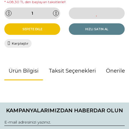
* 408,30 TL den başlayan taksitlerle!!
SEPETE EKLE
HIZLI SATIN AL
Karşılaştır
Ürün Bilgisi
Taksit Seçenekleri
Önerileri
Bu ürünün fiyat bilgisi, resim, ürün açıklamalarında ve diğer
konularda yetersiz gördüğünüz noktaları öneri formunu
kullanarak tarafımıza iletebilirsiniz.
KAMPANYALARIMIZDAN HABERDAR OLUN
Görüş ve önerileriniz için teşekkür ederiz.
Ürün resmi kalitesiz, bozuk veya görüntülenemiyor.