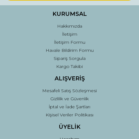
Ürün bilgilerinde hatalar bulunuyor.
Ürün fiyatı diğer sitelerden daha pahalı.
KURUMSAL
Bu ürüne benzer farklı alternatifler olmalı.
Hakkımızda
İletişim
İletişim Formu
Havale Bildirim Formu
Sipariş Sorgula
Gönder
Kargo Takibi
ALIŞVERİŞ
Mesafeli Satış Sözleşmesi
Gizlilik ve Güvenlik
İptal ve İade Şartları
Kişisel Veriler Politikası
ÜYELİK