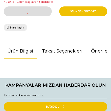
* 749,16 TL den başlayan taksitlerle!!
GELİNCE HABER VER
Karşılaştır
Ürün Bilgisi
Taksit Seçenekleri
Önerileri
Bu ürünün fiyat bilgisi, resim, ürün açıklamalarında ve diğer
konularda yetersiz gördüğünüz noktaları öneri formunu
kullanarak tarafımıza iletebilirsiniz.
KAMPANYALARIMIZDAN HABERDAR OLUN
Görüş ve önerileriniz için teşekkür ederiz.
Ürün resmi kalitesiz, bozuk veya görüntülenemiyor.
Ürün açıklamasında eksik bilgiler bulunuyor.
KAYDOL