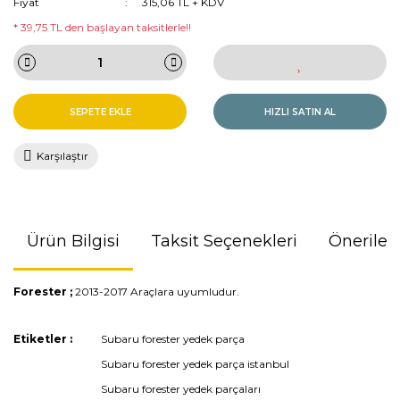
Fiyat
315,06 TL + KDV
* 39,75 TL den başlayan taksitlerle!!
SEPETE EKLE
HIZLI SATIN AL
Karşılaştır
Ürün Bilgisi
Taksit Seçenekleri
Önerileri
Forester ;
2013-2017 Araçlara uyumludur.
Bu ürünün fiyat bilgisi, resim, ürün açıklamalarında ve diğer
Etiketler :
Subaru forester yedek parça
konularda yetersiz gördüğünüz noktaları öneri formunu
Subaru forester yedek parça istanbul
kullanarak tarafımıza iletebilirsiniz.
Görüş ve önerileriniz için teşekkür ederiz.
Subaru forester yedek parçaları