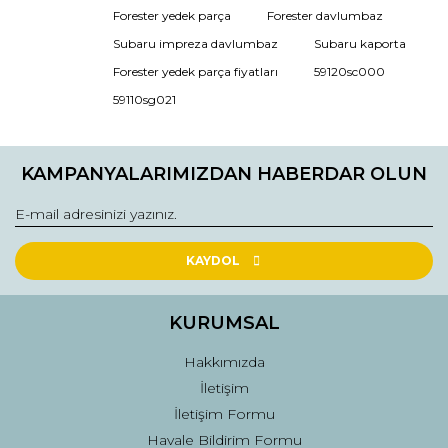
Forester yedek parça
Forester davlumbaz
Ürün resmi kalitesiz, bozuk veya görüntülenemiyor.
Subaru impreza davlumbaz
Subaru kaporta
Ürün açıklamasında eksik bilgiler bulunuyor.
Forester yedek parça fiyatları
59120sc000
Ürün bilgilerinde hatalar bulunuyor.
59110sg021
Ürün fiyatı diğer sitelerden daha pahalı.
Bu ürüne benzer farklı alternatifler olmalı.
KAMPANYALARIMIZDAN HABERDAR OLUN
KAYDOL
Gönder
KURUMSAL
Hakkımızda
İletişim
İletişim Formu
Havale Bildirim Formu