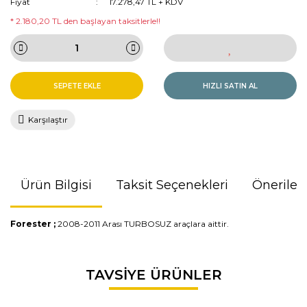
Fiyat
17.278,47 TL + KDV
* 2.180,20 TL den başlayan taksitlerle!!
SEPETE EKLE
HIZLI SATIN AL
Karşılaştır
Ürün Bilgisi
Taksit Seçenekleri
Önerileri
Forester ;
2008-2011 Arası TURBOSUZ araçlara aittir.
Bu ürünün fiyat bilgisi, resim, ürün açıklamalarında ve diğer
TAVSİYE ÜRÜNLER
konularda yetersiz gördüğünüz noktaları öneri formunu
kullanarak tarafımıza iletebilirsiniz.