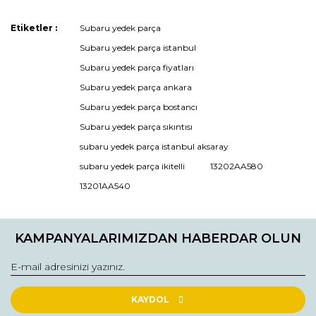
Görüş ve önerileriniz için teşekkür ederiz.
Etiketler :
Subaru yedek parça
Ürün resmi kalitesiz, bozuk veya görüntülenemiyor.
Subaru yedek parça istanbul
Ürün açıklamasında eksik bilgiler bulunuyor.
Subaru yedek parça fiyatları
Ürün bilgilerinde hatalar bulunuyor.
Subaru yedek parça ankara
Ürün fiyatı diğer sitelerden daha pahalı.
Subaru yedek parça bostancı
Bu ürüne benzer farklı alternatifler olmalı.
Subaru yedek parça sıkıntısı
subaru yedek parça istanbul aksaray
subaru yedek parça ikitelli
13202AA580
13201AA540
Gönder
KAMPANYALARIMIZDAN HABERDAR OLUN
KAYDOL