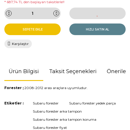
* 687,74 TL den başlayan taksitlerle!!
SEPETE EKLE
HIZLI SATIN AL
Karşılaştır
Ürün Bilgisi
Taksit Seçenekleri
Önerileri
Forester ;
2008-2012 arası araçlara uyumludur.
Bu ürünün fiyat bilgisi, resim, ürün açıklamalarında ve diğer
Etiketler :
Subaru forester
Subaru forester yedek parça
konularda yetersiz gördüğünüz noktaları öneri formunu
Subaru forester arka tampon
kullanarak tarafımıza iletebilirsiniz.
Görüş ve önerileriniz için teşekkür ederiz.
Subaru forester arka tampon koruma
Subaru forester fiyat