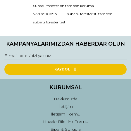
Ürün resmi kalitesiz, bozuk veya görüntülenemiyor.
Subaru forester ön tampon koruma
Ürün açıklamasında eksik bilgiler bulunuyor.
57711sc0009p
subaru forester sti tampon
Ürün bilgilerinde hatalar bulunuyor.
subaru forester test
Ürün fiyatı diğer sitelerden daha pahalı.
Bu ürüne benzer farklı alternatifler olmalı.
KAMPANYALARIMIZDAN HABERDAR OLUN
KAYDOL
Gönder
KURUMSAL
Hakkımızda
İletişim
İletişim Formu
Havale Bildirim Formu
Sipariş Sorgula