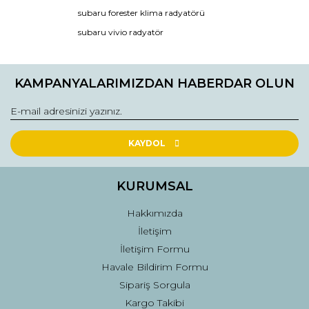
subaru forester klima radyatörü
Ürün resmi kalitesiz, bozuk veya görüntülenemiyor.
subaru vivio radyatör
Ürün açıklamasında eksik bilgiler bulunuyor.
Ürün bilgilerinde hatalar bulunuyor.
KAMPANYALARIMIZDAN HABERDAR OLUN
Ürün fiyatı diğer sitelerden daha pahalı.
Bu ürüne benzer farklı alternatifler olmalı.
KAYDOL
KURUMSAL
Gönder
Hakkımızda
İletişim
İletişim Formu
Havale Bildirim Formu
Sipariş Sorgula
Kargo Takibi