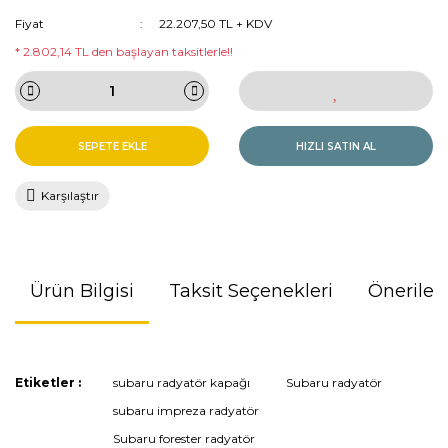
Fiyat
22.207,50 TL + KDV
* 2.802,14 TL den başlayan taksitlerle!!
SEPETE EKLE
HIZLI SATIN AL
Karşılaştır
Ürün Bilgisi
Taksit Seçenekleri
Önerileri
Bu ürünün fiyat bilgisi, resim, ürün açıklamalarında ve diğer
Etiketler :
subaru radyatör kapağı
Subaru radyatör
konularda yetersiz gördüğünüz noktaları öneri formunu
subaru impreza radyatör
kullanarak tarafımıza iletebilirsiniz.
Görüş ve önerileriniz için teşekkür ederiz.
Subaru forester radyatör