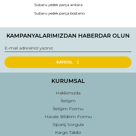
Subaru yedek parça ankara
Ürün resmi kalitesiz, bozuk veya görüntülenemiyor.
Subaru yedek parça bostancı
Ürün açıklamasında eksik bilgiler bulunuyor.
Ürün bilgilerinde hatalar bulunuyor.
KAMPANYALARIMIZDAN HABERDAR OLUN
Ürün fiyatı diğer sitelerden daha pahalı.
Bu ürüne benzer farklı alternatifler olmalı.
KAYDOL
KURUMSAL
Gönder
Hakkımızda
İletişim
İletişim Formu
Havale Bildirim Formu
Sipariş Sorgula
Kargo Takibi