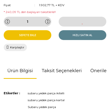
Fiyat
1.902,77 TL + KDV
* 240,09 TL den başlayan taksitlerle!!
SEPETE EKLE
HIZLI SATIN AL
Karşılaştır
Ürün Bilgisi
Taksit Seçenekleri
Önerileri
Bu ürünün fiyat bilgisi, resim, ürün açıklamalarında ve diğer
Etiketler :
subaru yedek parça ikitelli
konularda yetersiz gördüğünüz noktaları öneri formunu
subaru yedek parça kartal
kullanarak tarafımıza iletebilirsiniz.
Görüş ve önerileriniz için teşekkür ederiz.
Subaru yedek parça