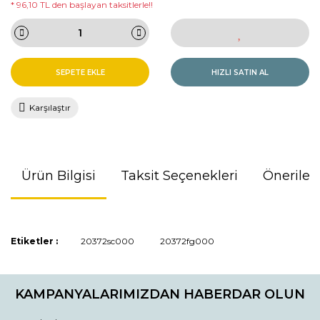
* 96,10 TL den başlayan taksitlerle!!
SEPETE EKLE
HIZLI SATIN AL
Karşılaştır
Ürün Bilgisi
Taksit Seçenekleri
Önerileri
Bu ürünün fiyat bilgisi, resim, ürün açıklamalarında ve diğer
Etiketler :
20372sc000
20372fg000
konularda yetersiz gördüğünüz noktaları öneri formunu
kullanarak tarafımıza iletebilirsiniz.
Görüş ve önerileriniz için teşekkür ederiz.
KAMPANYALARIMIZDAN HABERDAR OLUN
Ürün resmi kalitesiz, bozuk veya görüntülenemiyor.