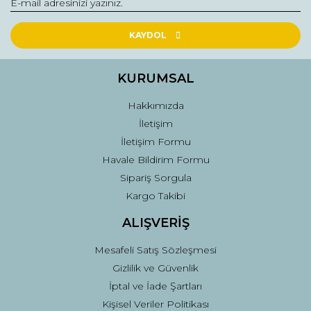
Ürün açıklamasında eksik bilgiler bulunuyor.
Ürün bilgilerinde hatalar bulunuyor.
KAYDOL
Ürün fiyatı diğer sitelerden daha pahalı.
Bu ürüne benzer farklı alternatifler olmalı.
KURUMSAL
Hakkımızda
İletişim
İletişim Formu
Havale Bildirim Formu
Gönder
Sipariş Sorgula
Kargo Takibi
ALIŞVERİŞ
Mesafeli Satış Sözleşmesi
Gizlilik ve Güvenlik
İptal ve İade Şartları
Kişisel Veriler Politikası