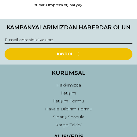
subaru impreza orjinal yay
Ürün resmi kalitesiz, bozuk veya görüntülenemiyor.
Ürün açıklamasında eksik bilgiler bulunuyor.
KAMPANYALARIMIZDAN HABERDAR OLUN
Ürün bilgilerinde hatalar bulunuyor.
Ürün fiyatı diğer sitelerden daha pahalı.
Bu ürüne benzer farklı alternatifler olmalı.
KAYDOL
KURUMSAL
Hakkımızda
Gönder
İletişim
İletişim Formu
Havale Bildirim Formu
Sipariş Sorgula
Kargo Takibi
ALIŞVERİŞ