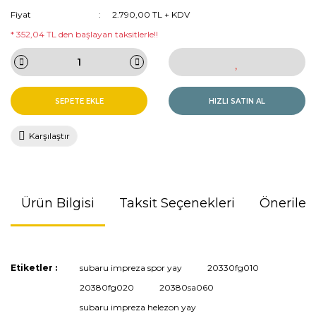
Fiyat
2.790,00 TL + KDV
* 352,04 TL den başlayan taksitlerle!!
SEPETE EKLE
HIZLI SATIN AL
Karşılaştır
Ürün Bilgisi
Taksit Seçenekleri
Önerileri
Bu ürünün fiyat bilgisi, resim, ürün açıklamalarında ve diğer
Etiketler :
subaru impreza spor yay
20330fg010
konularda yetersiz gördüğünüz noktaları öneri formunu
20380fg020
20380sa060
kullanarak tarafımıza iletebilirsiniz.
Görüş ve önerileriniz için teşekkür ederiz.
subaru impreza helezon yay