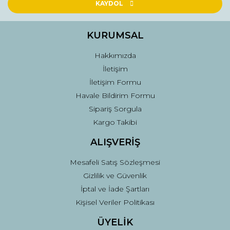
Ürün açıklamasında eksik bilgiler bulunuyor.
KAYDOL
Ürün bilgilerinde hatalar bulunuyor.
Ürün fiyatı diğer sitelerden daha pahalı.
KURUMSAL
Bu ürüne benzer farklı alternatifler olmalı.
Hakkımızda
İletişim
İletişim Formu
Havale Bildirim Formu
Sipariş Sorgula
Gönder
Kargo Takibi
ALIŞVERİŞ
Mesafeli Satış Sözleşmesi
Gizlilik ve Güvenlik
İptal ve İade Şartları
Kişisel Veriler Politikası
ÜYELİK