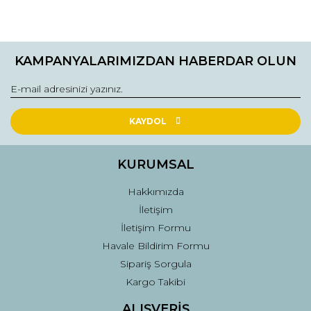
Görüş ve önerileriniz için teşekkür ederiz.
Ürün resmi kalitesiz, bozuk veya görüntülenemiyor.
Ürün açıklamasında eksik bilgiler bulunuyor.
KAMPANYALARIMIZDAN HABERDAR OLUN
Ürün bilgilerinde hatalar bulunuyor.
Ürün fiyatı diğer sitelerden daha pahalı.
Bu ürüne benzer farklı alternatifler olmalı.
KAYDOL
KURUMSAL
Hakkımızda
Gönder
İletişim
İletişim Formu
Havale Bildirim Formu
Sipariş Sorgula
Kargo Takibi
ALIŞVERİŞ