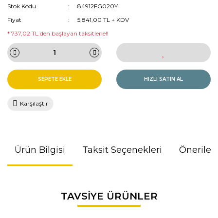
Stok Kodu
84912FG020Y
Fiyat
5.841,00 TL + KDV
* 737,02 TL den başlayan taksitlerle!!
SEPETE EKLE
HIZLI SATIN AL
Karşılaştır
Ürün Bilgisi
Taksit Seçenekleri
Önerileri
Bu ürünün fiyat bilgisi, resim, ürün açıklamalarında ve diğer
TAVSİYE ÜRÜNLER
konularda yetersiz gördüğünüz noktaları öneri formunu
kullanarak tarafımıza iletebilirsiniz.