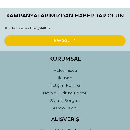
Ürün bilgilerinde hatalar bulunuyor.
KAMPANYALARIMIZDAN HABERDAR OLUN
Ürün fiyatı diğer sitelerden daha pahalı.
Bu ürüne benzer farklı alternatifler olmalı.
KAYDOL
KURUMSAL
Gönder
Hakkımızda
İletişim
İletişim Formu
Havale Bildirim Formu
Sipariş Sorgula
Kargo Takibi
ALIŞVERİŞ