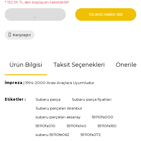
* 132,99 TL den başlayan taksitlerle!!
GELİNCE HABER VER
Karşılaştır
Ürün Bilgisi
Taksit Seçenekleri
Önerileri
İmpreza ;
1994-2000 Arası Araçlara Uyumludur.
Bu ürünün fiyat bilgisi, resim, ürün açıklamalarında ve diğer
Etiketler :
Subaru parça
Subaru parça fiyatları
konularda yetersiz gördüğünüz noktaları öneri formunu
Subaru parçaları istanbul
kullanarak tarafımıza iletebilirsiniz.
Görüş ve önerileriniz için teşekkür ederiz.
subaru parçaları aksaray
59110fa000
59110fa010
59110fa140
59110fa150
Ürün resmi kalitesiz, bozuk veya görüntülenemiyor.
subaru 59110fe062
59110fa072
Ürün açıklamasında eksik bilgiler bulunuyor.