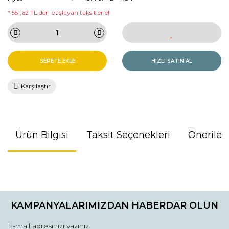
* 551,62 TL den başlayan taksitlerle!!
SEPETE EKLE
HIZLI SATIN AL
Karşılaştır
Ürün Bilgisi
Taksit Seçenekleri
Önerileri
Bu ürünün fiyat bilgisi, resim, ürün açıklamalarında ve diğer
konularda yetersiz gördüğünüz noktaları öneri formunu
kullanarak tarafımıza iletebilirsiniz.
KAMPANYALARIMIZDAN HABERDAR OLUN
Görüş ve önerileriniz için teşekkür ederiz.