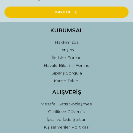
Ürün resmi kalitesiz, bozuk veya görüntülenemiyor.
Ürün açıklamasında eksik bilgiler bulunuyor.
KAYDOL
Ürün bilgilerinde hatalar bulunuyor.
Ürün fiyatı diğer sitelerden daha pahalı.
KURUMSAL
Bu ürüne benzer farklı alternatifler olmalı.
Hakkımızda
İletişim
İletişim Formu
Havale Bildirim Formu
Sipariş Sorgula
Gönder
Kargo Takibi
ALIŞVERİŞ
Mesafeli Satış Sözleşmesi
Gizlilik ve Güvenlik
İptal ve İade Şartları
Kişisel Veriler Politikası