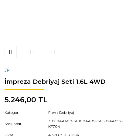
JP
İmpreza Debriyaj Seti 1.6L 4WD
5.246,00 TL
Kategori
Fren / Debriyaj
30210AA600-30100AA851-30502AA052-
Stok Kodu
KF704
Fiyat
4.371,67 TL + KDV