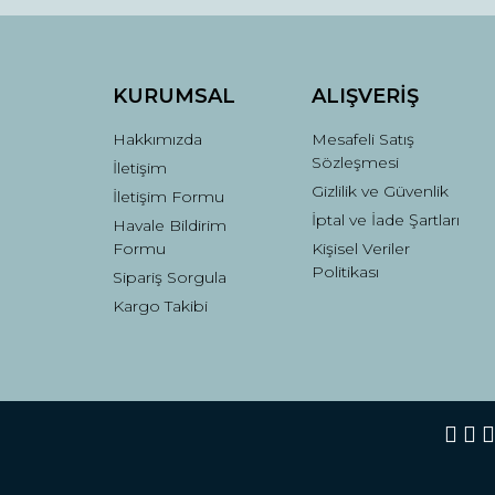
Ürün bilgilerinde hatalar bulunuyor.
Ürün fiyatı diğer sitelerden daha pahalı.
Bu ürüne benzer farklı alternatifler olmalı.
KURUMSAL
ALIŞVERİŞ
Hakkımızda
Mesafeli Satış
Sözleşmesi
İletişim
Gizlilik ve Güvenlik
İletişim Formu
İptal ve İade Şartları
Havale Bildirim
Formu
Kişisel Veriler
Politikası
Sipariş Sorgula
Kargo Takibi