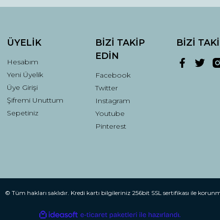
ÜYELİK
BİZİ TAKİP
BİZİ TAK
EDİN
Hesabım
Yeni Üyelik
Facebook
Üye Girişi
Twitter
Şifremi Unuttum
Instagram
Gönder
Sepetiniz
Youtube
Pinterest
© Tüm hakları saklıdır. Kredi kartı bilgileriniz 256bit SSL sertifikası ile korun
ile
ideasoft
e-