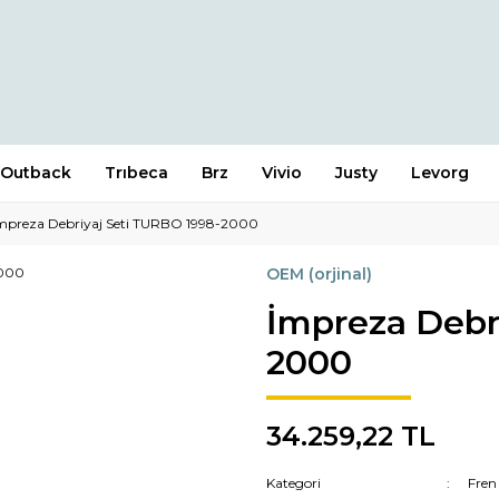
Outback
Trıbeca
Brz
Vivio
Justy
Levorg
mpreza Debriyaj Seti TURBO 1998-2000
OEM (orjinal)
İmpreza Debr
2000
34.259,22 TL
Kategori
Fren