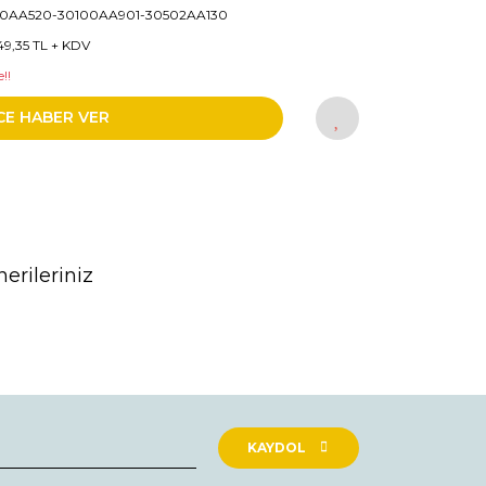
10AA520-30100AA901-30502AA130
49,35 TL + KDV
!!
CE HABER VER
erileriniz
rak tarafımıza iletebilirsiniz.
KAYDOL