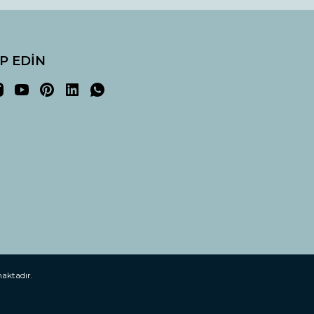
İP EDİN
maktadır.