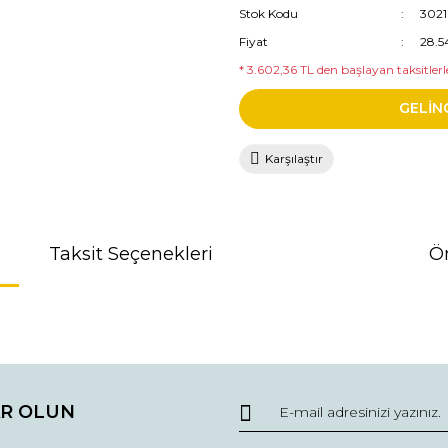
Stok Kodu
302
Fiyat
28.5
* 3.602,36 TL den başlayan taksitlerle
GELİN
Karşılaştır
Taksit Seçenekleri
Ön
da ve diğer konularda yetersiz gördüğünüz noktaları öneri formunu kullana
R OLUN
r.