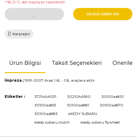
* 58,21 TL den başlayan taksitlerle!!
GELİNCE HABER VER
Karşılaştır
Ürün Bilgisi
Taksit Seçenekleri
Önerileri
İmpreza ;
1999-2007 Arası 1.6L - 1.5L araçlara aittir.
Bu ürünün fiyat bilgisi, resim, ürün açıklamalarında ve diğer
Etiketler :
37214AA031
30210AA590
30100aa810
konularda yetersiz gördüğünüz noktaları öneri formunu
30100aa851
30100aa881
30100aa870
kullanarak tarafımıza iletebilirsiniz.
Görüş ve önerileriniz için teşekkür ederiz.
30100aa883
eXEDY SUBARU
exedy subaru clutch
exedy subaru flywheel
Ürün resmi kalitesiz, bozuk veya görüntülenemiyor.
Ürün açıklamasında eksik bilgiler bulunuyor.