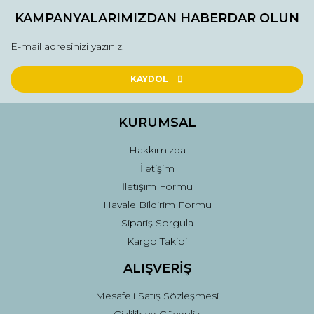
KAMPANYALARIMIZDAN HABERDAR OLUN
Ürün bilgilerinde hatalar bulunuyor.
Ürün fiyatı diğer sitelerden daha pahalı.
Bu ürüne benzer farklı alternatifler olmalı.
KAYDOL
KURUMSAL
Hakkımızda
Gönder
İletişim
İletişim Formu
Havale Bildirim Formu
Sipariş Sorgula
Kargo Takibi
ALIŞVERİŞ
Mesafeli Satış Sözleşmesi