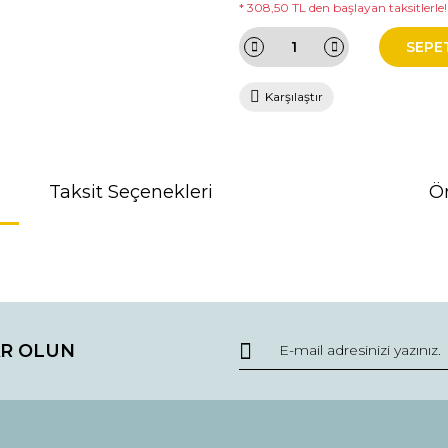
* 308,50 TL den başlayan taksitlerle!
SEPE
Karşılaştır
Taksit Seçenekleri
Ön
da ve diğer konularda yetersiz gördüğünüz noktaları öneri formunu kullana
R OLUN
r.