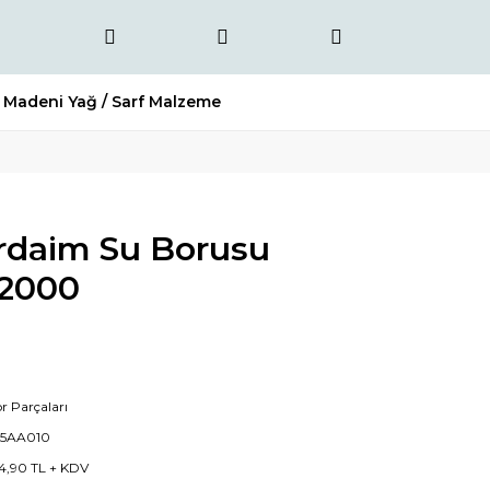
Madeni Yağ / Sarf Malzeme
rdaim Su Borusu
2000
r Parçaları
65AA010
4,90 TL + KDV