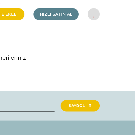
!
TE EKLE
HIZLI SATIN AL
erileriniz
rak tarafımıza iletebilirsiniz.
KAYDOL