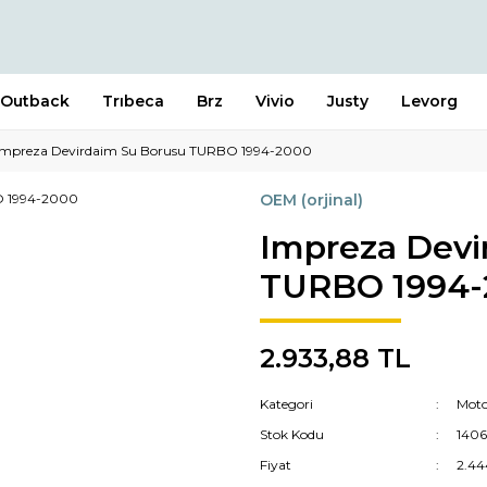
Outback
Trıbeca
Brz
Vivio
Justy
Levorg
Impreza Devirdaim Su Borusu TURBO 1994-2000
OEM (orjinal)
Impreza Devi
TURBO 1994-
2.933,88 TL
Kategori
Moto
Stok Kodu
140
Fiyat
2.44