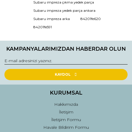
Subaru impreza çıkma yedek parça
Ürün bilgilerinde hatalar bulunuyor.
Subaru impreza yedek parça ankara
Ürün fiyatı diğer sitelerden daha pahalı.
Subaru impreza arka
84201fe620
Bu ürüne benzer farklı alternatifler olmalı.
84201fe591
KAMPANYALARIMIZDAN HABERDAR OLUN
Gönder
KAYDOL
KURUMSAL
Hakkımızda
İletişim
İletişim Formu
Havale Bildirim Formu