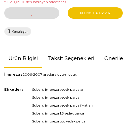
* 1.630,09 TL den başlayan taksitlerle!!
GELİNCE HABER VER
Karşılaştır
Ürün Bilgisi
Taksit Seçenekleri
Önerileri
İmpreza ;
2006-2007 araçlara uyumludur.
Bu ürünün fiyat bilgisi, resim, ürün açıklamalarında ve diğer
Etiketler :
Subaru impreza yedek parçaları
konularda yetersiz gördüğünüz noktaları öneri formunu
Subaru impreza yedek parça
kullanarak tarafımıza iletebilirsiniz.
Görüş ve önerileriniz için teşekkür ederiz.
Subaru impreza yedek parça fiyatları
Subaru impreza 1.5 yedek parça
Ürün resmi kalitesiz, bozuk veya görüntülenemiyor.
Subaru impreza oto yedek parça
Ürün açıklamasında eksik bilgiler bulunuyor.