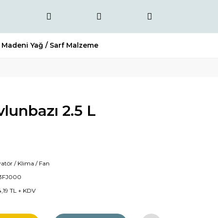
Madeni Yağ / Sarf Malzeme
lunbazı 2.5 L
atör / Klima / Fan
13FJ000
4,19 TL + KDV