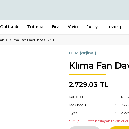
Outback
Trıbeca
Brz
Vivio
Justy
Levorg
Fan
Klıma Fan Davlunbazı 2.5 L
OEM (orjinal)
Klıma Fan Dav
2.729,03 TL
Kategori
Rady
Stok Kodu
733
Fiyat
2.27
* 286,96 TL den başlayan taksitlerle!!