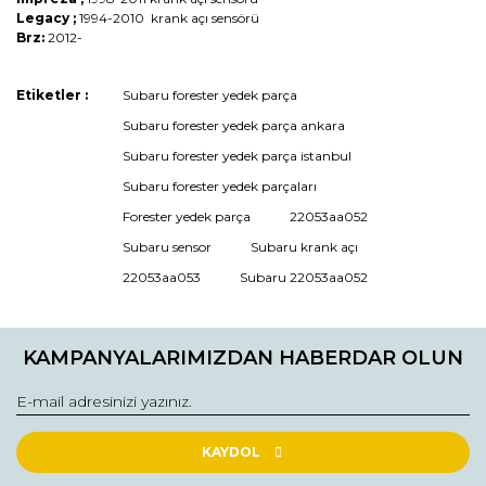
Legacy ;
1994-2010 krank açı sensörü
Brz:
2012-
Bu ürünün fiyat bilgisi, resim, ürün açıklamalarında ve diğer
Etiketler :
Subaru forester yedek parça
konularda yetersiz gördüğünüz noktaları öneri formunu
Subaru forester yedek parça ankara
kullanarak tarafımıza iletebilirsiniz.
Görüş ve önerileriniz için teşekkür ederiz.
Subaru forester yedek parça istanbul
Subaru forester yedek parçaları
Ürün resmi kalitesiz, bozuk veya görüntülenemiyor.
Forester yedek parça
22053aa052
Ürün açıklamasında eksik bilgiler bulunuyor.
Subaru sensor
Subaru krank açı
Ürün bilgilerinde hatalar bulunuyor.
22053aa053
Subaru 22053aa052
Ürün fiyatı diğer sitelerden daha pahalı.
Bu ürüne benzer farklı alternatifler olmalı.
KAMPANYALARIMIZDAN HABERDAR OLUN
KAYDOL
Gönder