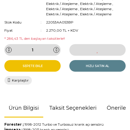
Elektrik / Ateşleme
,
Elektrik / Ateşleme
,
Elektrik / Ateşleme
,
Elektrik / Ateşleme
,
Elektrik / Ateşleme
,
Elektrik / Ateşleme
Stok Kodu
22053AA053BP
Fiyat
2.270,00 TL + KDV
* 286,43 TL den başlayan taksitlerle!!
SEPETE EKLE
HIZLI SATIN AL
Karşılaştır
Ürün Bilgisi
Taksit Seçenekleri
Önerileri
Forester ;
1998-2012 Turbo ve Turbosuz krank açı sensörü
İmpreza ;
1998-2011 krank açı sensörü