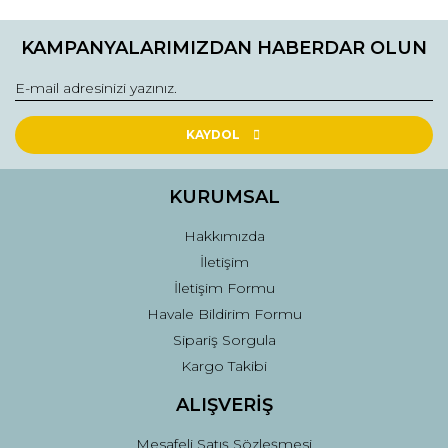
Ürün açıklamasında eksik bilgiler bulunuyor.
KAMPANYALARIMIZDAN HABERDAR OLUN
Ürün bilgilerinde hatalar bulunuyor.
Ürün fiyatı diğer sitelerden daha pahalı.
Bu ürüne benzer farklı alternatifler olmalı.
KAYDOL
KURUMSAL
Hakkımızda
Gönder
İletişim
İletişim Formu
Havale Bildirim Formu
Sipariş Sorgula
Kargo Takibi
ALIŞVERİŞ
Mesafeli Satış Sözleşmesi