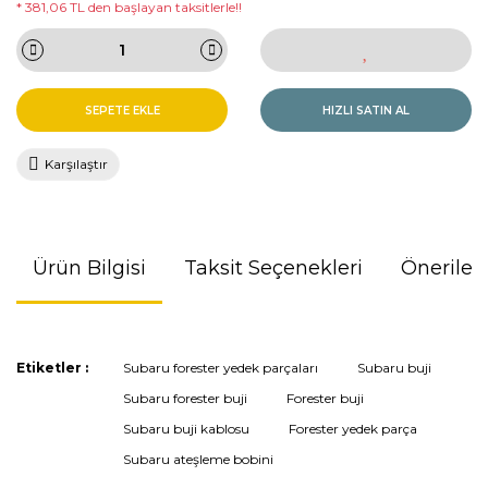
* 381,06 TL den başlayan taksitlerle!!
SEPETE EKLE
HIZLI SATIN AL
Karşılaştır
Ürün Bilgisi
Taksit Seçenekleri
Önerileri
Bu ürünün fiyat bilgisi, resim, ürün açıklamalarında ve diğer
Etiketler :
Subaru forester yedek parçaları
Subaru buji
konularda yetersiz gördüğünüz noktaları öneri formunu
Subaru forester buji
Forester buji
kullanarak tarafımıza iletebilirsiniz.
Görüş ve önerileriniz için teşekkür ederiz.
Subaru buji kablosu
Forester yedek parça
Subaru ateşleme bobini
Ürün resmi kalitesiz, bozuk veya görüntülenemiyor.