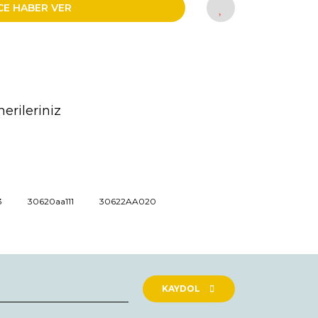
CE HABER VER
erileriniz
rak tarafımıza iletebilirsiniz.
3
30620aa111
30622AA020
KAYDOL