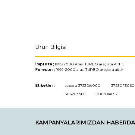
Ürün Bilgisi
İmpreza ;
1995-2000 Arası TURBO araçlara Aittir.
Forester ;
1999-2000 arası TURBO araçlara aittir
Bu ürünün fiyat bilgisi, resim, ürün açıklamaların
Etiketler :
subaru 37230fe000
37230FE060
Görüş ve önerileriniz için teşekkür ederiz.
30620aa191
30620aa192
Ürün resmi kalitesiz, bozuk veya görüntülenemiyo
Ürün açıklamasında eksik bilgiler bulunuyor.
KAMPANYALARIMIZDAN HABERDA
Ürün bilgilerinde hatalar bulunuyor.
Ürün fiyatı diğer sitelerden daha pahalı.