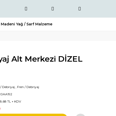
Madeni Yağ / Sarf Malzeme
aj Alt Merkezi DİZEL
 / Debriyaj
,
Fren / Debriyaj
20AA192
8,68 TL + KDV
!