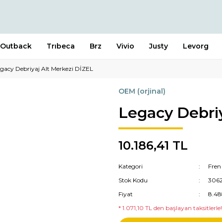
Outback
Trıbeca
Brz
Vivio
Justy
Levorg
gacy Debriyaj Alt Merkezi DİZEL
OEM (orjinal)
Legacy Debriy
10.186,41 TL
Kategori
Fren
Stok Kodu
306
Fiyat
8.48
* 1.071,10 TL den başlayan taksitlerle!