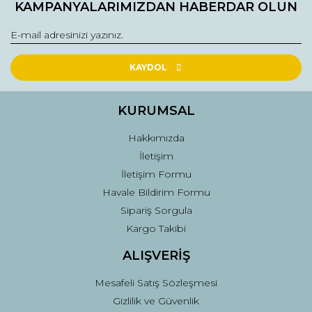
KAMPANYALARIMIZDAN HABERDAR OLUN
Ürün resmi kalitesiz, bozuk veya görüntülenemiyor.
Ürün açıklamasında eksik bilgiler bulunuyor.
Ürün bilgilerinde hatalar bulunuyor.
Ürün fiyatı diğer sitelerden daha pahalı.
KAYDOL
Bu ürüne benzer farklı alternatifler olmalı.
KURUMSAL
Hakkımızda
İletişim
İletişim Formu
Gönder
Havale Bildirim Formu
Sipariş Sorgula
Kargo Takibi
ALIŞVERİŞ
Mesafeli Satış Sözleşmesi
Gizlilik ve Güvenlik