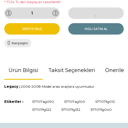
* 71,54 TL den başlayan taksitlerle!!
SEPETE EKLE
HIZLI SATIN AL
Karşılaştır
Ürün Bilgisi
Taksit Seçenekleri
Önerileri
Legacy ;
2006-2008 Model arası araçlara uyumludur.
Bu ürünün fiyat bilgisi, resim, ürün açıklamalarında ve diğer
Etiketler :
57707ag090
57707ag100
57707fg012
konularda yetersiz gördüğünüz noktaları öneri formunu
57707fg122
57707fg132
57707fg040
kullanarak tarafımıza iletebilirsiniz.
Görüş ve önerileriniz için teşekkür ederiz.