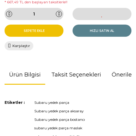
* 667,49 TL den başlayan taksitlerle!!
SEPETE EKLE
HIZLI SATIN AL
Karşılaştır
Ürün Bilgisi
Taksit Seçenekleri
Önerileri
Bu ürünün fiyat bilgisi, resim, ürün açıklamalarında ve diğer
Etiketler :
Subaru yedek parça
konularda yetersiz gördüğünüz noktaları öneri formunu
Subaru yedek parça aksaray
kullanarak tarafımıza iletebilirsiniz.
Görüş ve önerileriniz için teşekkür ederiz.
Subaru yedek parça bostancı
subaru yedek parça maslak
Ürün resmi kalitesiz, bozuk veya görüntülenemiyor.