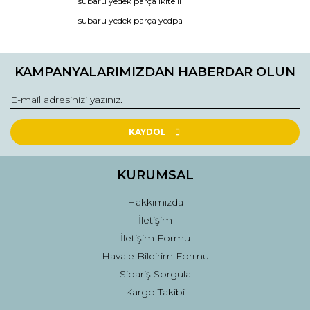
subaru yedek parça ikitelli
Ürün açıklamasında eksik bilgiler bulunuyor.
subaru yedek parça yedpa
Ürün bilgilerinde hatalar bulunuyor.
Ürün fiyatı diğer sitelerden daha pahalı.
KAMPANYALARIMIZDAN HABERDAR OLUN
Bu ürüne benzer farklı alternatifler olmalı.
KAYDOL
Gönder
KURUMSAL
Hakkımızda
İletişim
İletişim Formu
Havale Bildirim Formu
Sipariş Sorgula
Kargo Takibi