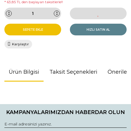
* 63,85 TL den başlayan taksitlerle!!
SEPETE EKLE
HIZLI SATIN AL
Karşılaştır
Ürün Bilgisi
Taksit Seçenekleri
Önerileri
Bu ürünün fiyat bilgisi, resim, ürün açıklamalarında ve diğer
konularda yetersiz gördüğünüz noktaları öneri formunu
kullanarak tarafımıza iletebilirsiniz.
KAMPANYALARIMIZDAN HABERDAR OLUN
Görüş ve önerileriniz için teşekkür ederiz.
Ürün resmi kalitesiz, bozuk veya görüntülenemiyor.