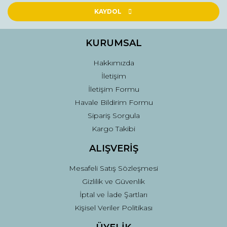
Ürün açıklamasında eksik bilgiler bulunuyor.
KAYDOL
Ürün bilgilerinde hatalar bulunuyor.
Ürün fiyatı diğer sitelerden daha pahalı.
KURUMSAL
Bu ürüne benzer farklı alternatifler olmalı.
Hakkımızda
İletişim
İletişim Formu
Havale Bildirim Formu
Sipariş Sorgula
Gönder
Kargo Takibi
ALIŞVERİŞ
Mesafeli Satış Sözleşmesi
Gizlilik ve Güvenlik
İptal ve İade Şartları
Kişisel Veriler Politikası