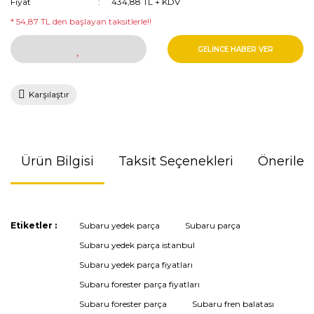
Fiyat
434,88 TL + KDV
* 54,87 TL den başlayan taksitlerle!!
GELİNCE HABER VER
Karşılaştır
Ürün Bilgisi
Taksit Seçenekleri
Önerileri
Bu ürünün fiyat bilgisi, resim, ürün açıklamalarında ve diğer
Etiketler :
Subaru yedek parça
Subaru parça
konularda yetersiz gördüğünüz noktaları öneri formunu
Subaru yedek parça istanbul
kullanarak tarafımıza iletebilirsiniz.
Görüş ve önerileriniz için teşekkür ederiz.
Subaru yedek parça fiyatları
Subaru forester parça fiyatları
Ürün resmi kalitesiz, bozuk veya görüntülenemiyor.
Subaru forester parça
Subaru fren balatası