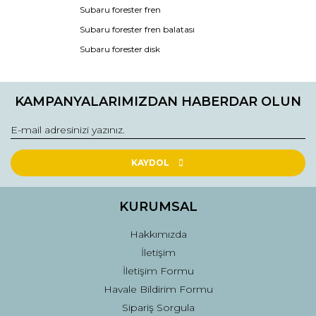
Ürün açıklamasında eksik bilgiler bulunuyor.
Subaru forester fren
Ürün bilgilerinde hatalar bulunuyor.
Subaru forester fren balatası
Ürün fiyatı diğer sitelerden daha pahalı.
Subaru forester disk
Bu ürüne benzer farklı alternatifler olmalı.
KAMPANYALARIMIZDAN HABERDAR OLUN
Gönder
KAYDOL
KURUMSAL
Hakkımızda
İletişim
İletişim Formu
Havale Bildirim Formu
Sipariş Sorgula