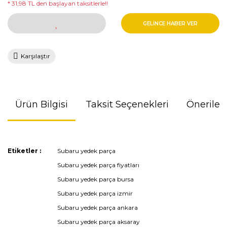
* 31,98 TL den başlayan taksitlerle!!
GELİNCE HABER VER
Karşılaştır
Ürün Bilgisi
Taksit Seçenekleri
Önerileri
Bu ürünün fiyat bilgisi, resim, ürün açıklamalarında ve diğer
Etiketler :
Subaru yedek parça
konularda yetersiz gördüğünüz noktaları öneri formunu
Subaru yedek parça fiyatları
kullanarak tarafımıza iletebilirsiniz.
Görüş ve önerileriniz için teşekkür ederiz.
Subaru yedek parça bursa
Subaru yedek parça izmir
Ürün resmi kalitesiz, bozuk veya görüntülenemiyor.
Subaru yedek parça ankara
Ürün açıklamasında eksik bilgiler bulunuyor.
Subaru yedek parça aksaray