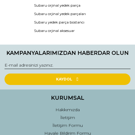
Ürün bilgilerinde hatalar bulunuyor.
Subaru orjinal yedek parça
Ürün fiyatı diğer sitelerden daha pahalı.
Subaru orjinal yedek parçaları
Bu ürüne benzer farklı alternatifler olmalı.
Subaru yedek parça bostancı
Subaru orjinal aksesuar
KAMPANYALARIMIZDAN HABERDAR OLUN
Gönder
KAYDOL
KURUMSAL
Hakkımızda
İletişim
İletişim Formu
Havale Bildirim Formu