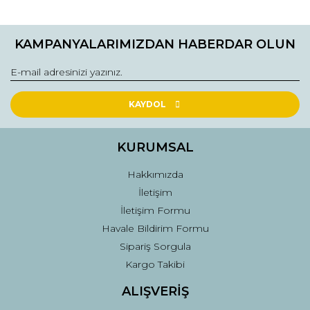
Ürün bilgilerinde hatalar bulunuyor.
Ürün fiyatı diğer sitelerden daha pahalı.
KAMPANYALARIMIZDAN HABERDAR OLUN
Bu ürüne benzer farklı alternatifler olmalı.
KAYDOL
Gönder
KURUMSAL
Hakkımızda
İletişim
İletişim Formu
Havale Bildirim Formu
Sipariş Sorgula
Kargo Takibi
ALIŞVERİŞ