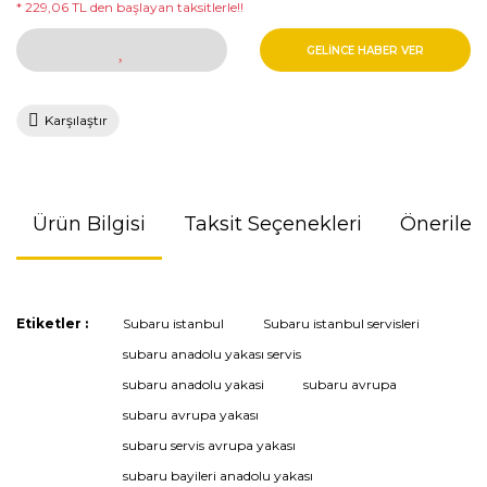
* 229,06 TL den başlayan taksitlerle!!
GELİNCE HABER VER
Karşılaştır
Ürün Bilgisi
Taksit Seçenekleri
Önerileri
Bu ürünün fiyat bilgisi, resim, ürün açıklamalarında ve diğer
Etiketler :
Subaru istanbul
Subaru istanbul servisleri
konularda yetersiz gördüğünüz noktaları öneri formunu
subaru anadolu yakası servis
kullanarak tarafımıza iletebilirsiniz.
Görüş ve önerileriniz için teşekkür ederiz.
subaru anadolu yakasi
subaru avrupa
subaru avrupa yakası
Ürün resmi kalitesiz, bozuk veya görüntülenemiyor.
subaru servis avrupa yakası
Ürün açıklamasında eksik bilgiler bulunuyor.
subaru bayileri anadolu yakası