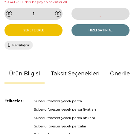
* 934,87 TL den başlayan taksitlerle!!
SEPETE EKLE
HIZLI SATIN AL
Karşılaştır
Ürün Bilgisi
Taksit Seçenekleri
Önerileri
Bu ürünün fiyat bilgisi, resim, ürün açıklamalarında ve diğer
Etiketler :
Subaru forester yedek parça
konularda yetersiz gördüğünüz noktaları öneri formunu
Subaru forester yedek parça fiyatları
kullanarak tarafımıza iletebilirsiniz.
Görüş ve önerileriniz için teşekkür ederiz.
Subaru forester yedek parça ankara
Subaru forester yedek parçaları
Ürün resmi kalitesiz, bozuk veya görüntülenemiyor.