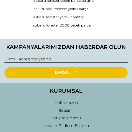
Subaru forester yedek parça sorunu
Ürün açıklamasında eksik bilgiler bulunuyor.
1999 subaru forester yedek parça
Ürün bilgilerinde hatalar bulunuyor.
subaru forester yedek anahtar
Ürün fiyatı diğer sitelerden daha pahalı.
subaru forester 2008 yedek parça
Bu ürüne benzer farklı alternatifler olmalı.
KAMPANYALARIMIZDAN HABERDAR OLUN
Gönder
KAYDOL
KURUMSAL
Hakkımızda
İletişim
İletişim Formu
Havale Bildirim Formu