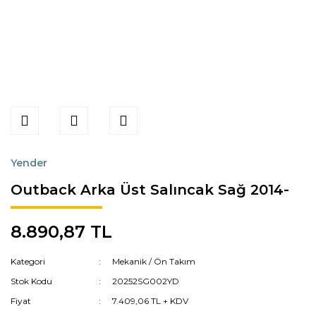
Yender
Outback Arka Üst Salıncak Sağ 2014-
8.890,87 TL
Kategori
Mekanik / Ön Takım
Stok Kodu
20252SG002YD
Fiyat
7.409,06 TL + KDV