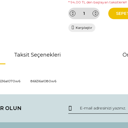
* 94,00 TL den başlayan taksitlerle!!
SEPE
Karşılaştır
Taksit Seçenekleri
Ön
da ve diğer konularda yetersiz gördüğünüz noktaları öneri formunu kullana
636al070w6
86636al080w6
r.
R OLUN