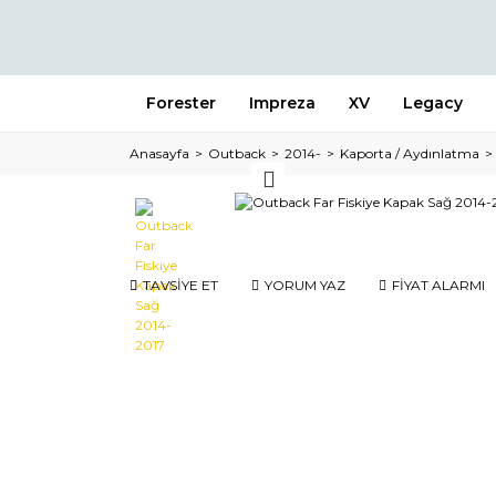
Forester
Impreza
XV
Legacy
Anasayfa
Outback
2014-
Kaporta / Aydınlatma
TAVSİYE ET
YORUM YAZ
FİYAT ALARMI