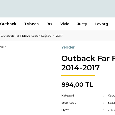
Outback
Trıbeca
Brz
Vivio
Justy
Levorg
Outback Far Fiskiye Kapak Sağ 2014-2017
Yender
Outback Far 
2014-2017
894,00 TL
Kategori
Kapo
Stok Kodu
866
Fiyat
745,