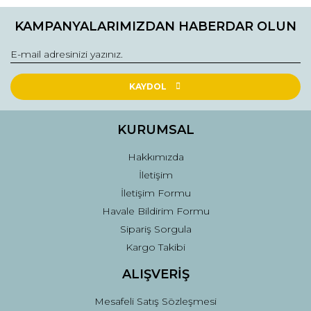
KAMPANYALARIMIZDAN HABERDAR OLUN
Ürün resmi kalitesiz, bozuk veya görüntülenemiyor.
Ürün açıklamasında eksik bilgiler bulunuyor.
Ürün bilgilerinde hatalar bulunuyor.
Ürün fiyatı diğer sitelerden daha pahalı.
KAYDOL
Bu ürüne benzer farklı alternatifler olmalı.
KURUMSAL
Hakkımızda
İletişim
İletişim Formu
Gönder
Havale Bildirim Formu
Sipariş Sorgula
Kargo Takibi
ALIŞVERİŞ
Mesafeli Satış Sözleşmesi