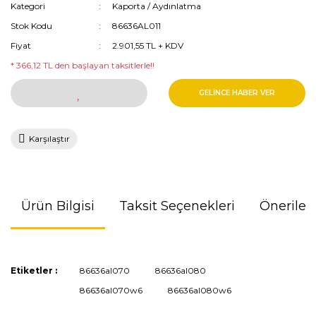
Kategori
Kaporta / Aydınlatma
Stok Kodu
86636AL011
Fiyat
2.901,55 TL + KDV
* 366,12 TL den başlayan taksitlerle!!
GELİNCE HABER VER
Karşılaştır
Ürün Bilgisi
Taksit Seçenekleri
Önerileri
Bu ürünün fiyat bilgisi, resim, ürün açıklamalarında ve diğer
Etiketler :
86636al070
86636al080
konularda yetersiz gördüğünüz noktaları öneri formunu
86636al070w6
86636al080w6
kullanarak tarafımıza iletebilirsiniz.
Görüş ve önerileriniz için teşekkür ederiz.