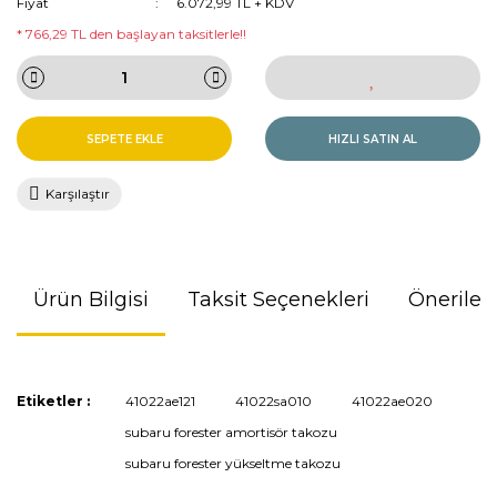
Fiyat
6.072,99 TL + KDV
* 766,29 TL den başlayan taksitlerle!!
SEPETE EKLE
HIZLI SATIN AL
Karşılaştır
Ürün Bilgisi
Taksit Seçenekleri
Önerileri
Bu ürünün fiyat bilgisi, resim, ürün açıklamalarında ve diğer
Etiketler :
41022ae121
41022sa010
41022ae020
konularda yetersiz gördüğünüz noktaları öneri formunu
subaru forester amortisör takozu
kullanarak tarafımıza iletebilirsiniz.
Görüş ve önerileriniz için teşekkür ederiz.
subaru forester yükseltme takozu