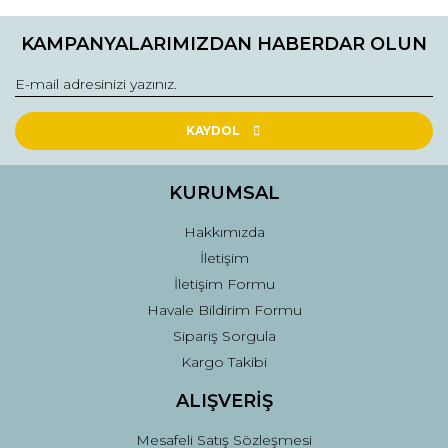
Ürün resmi kalitesiz, bozuk veya görüntülenemiyor.
KAMPANYALARIMIZDAN HABERDAR OLUN
Ürün açıklamasında eksik bilgiler bulunuyor.
Ürün bilgilerinde hatalar bulunuyor.
Ürün fiyatı diğer sitelerden daha pahalı.
Bu ürüne benzer farklı alternatifler olmalı.
KAYDOL
KURUMSAL
Hakkımızda
İletişim
Gönder
İletişim Formu
Havale Bildirim Formu
Sipariş Sorgula
Kargo Takibi
ALIŞVERİŞ
Mesafeli Satış Sözleşmesi